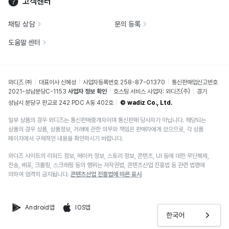
고객센터
채팅 상담
문의 등록
도움말 센터
와디즈 ㈜
대표이사 신혜성
사업자등록번호 258-87-01370
통신판매업신고번호
2021-성남분당C-1153
사업자 정보 확인
호스팅 서비스 사업자: 와디즈(주)
경기
성남시 분당구 판교로 242 PDC A동 402호
© wadiz Co., Ltd.
일부 상품의 경우 와디즈는 통신판매중개자이며 통신판매 당사자가 아닙니다. 해당되는
상품의 경우 상품, 상품정보, 거래에 관한 의무와 책임은 판매자에게 있으므로, 각 상품
페이지에서 구체적인 내용을 확인하시기 바랍니다.
와디즈 사이트의 리워드 정보, 메이커 정보, 스토리 정보, 콘텐츠, UI 등에 대한 무단복제,
전송, 배포, 크롤링, 스크래핑 등의 행위는 저작권법, 콘텐츠산업 진흥법 등 관련 법령에
의하여 엄격히 금지됩니다.
콘텐츠산업 진흥법에 따른 표시
Android앱
IOS앱
한국어