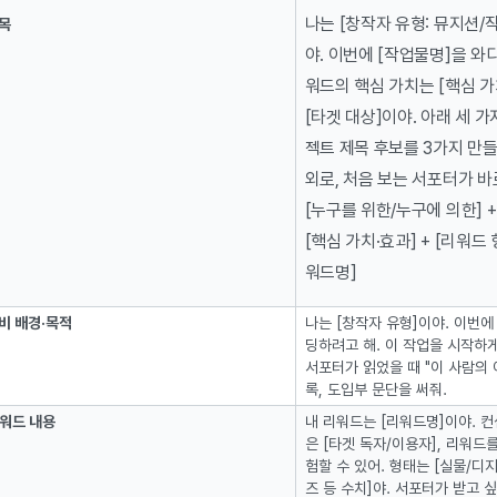
나는 [창작자 유형: 뮤지션/
목
야. 이번에 [작업물명]을 와
워드의 핵심 가치는 [핵심 가
[타겟 대상]이야. 아래 세 
젝트 제목 후보를 3가지 만들
외로, 처음 보는 서포터가 바
[누구를 위한/누구에 의한] +
[핵심 가치·효과] + [리워드 형
워드명]
비 배경·목적
나는 [창작자 유형]이야. 이번에
딩하려고 해. 이 작업을 시작하게
서포터가 읽었을 때 "이 사람의 
록, 도입부 문단을 써줘.
워드 내용
내 리워드는 [리워드명]이야. 컨셉
은 [타겟 독자/이용자], 리워드
험할 수 있어. 형태는 [실물/디지
즈 등 수치]야. 서포터가 받고