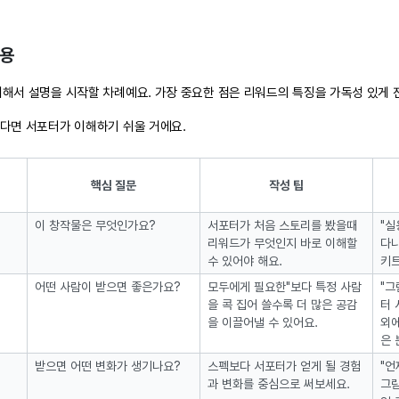
내용
해서 설명을 시작할 차례예요. 가장 중요한 점은 리워드의 특징을 가독성 있게 전
 다면 서포터가 이해하기 쉬울 거에요.
핵심 질문
작성 팁
이 창작물은 무엇인가요?
서포터가 처음 스토리를 봤을때
"실
리워드가 무엇인지 바로 이해할
다니
수 있어야 해요.
키트
어떤 사람이 받으면 좋은가요?
모두에게 필요한"보다 특정 사람
"그
을 콕 집어 쓸수록 더 많은 공감
터 
을 이끌어낼 수 있어요.
외에
은 
받으면 어떤 변화가 생기나요?
스펙보다 서포터가 얻게 될 경험
"언
과 변화를 중심으로 써보세요.
그림