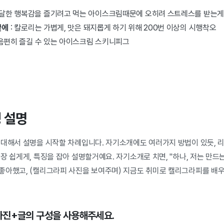
달달한 행복감을 즐기려고 먹는 아이스크림때문에 오히려 스트레스를 받는게
끝에
: 칼로리는 가볍게, 맛은 돼지롭게 하기 위해 200번 이상의 시행착오
마음편히 즐길 수 있는 아이스크림 스키니피그
징 설명
 대해서 설명을 시작할 차례입니다. 자기소개에도 여러가지 방법이 있듯, 
장 쉽게게, 특징을 잡아 설명할거예요. 자기소개로 치면, "하나, 저는 만드
좋아했고, (캘리그라피 사진을 보여주며) 지금도 취미로 캘리그라피를 배우
사진+글의 구성을 사용해주세요.