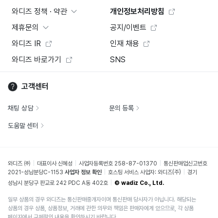
와디즈 정책 · 약관
개인정보처리방침
제휴문의
공지/이벤트
와디즈 IR
인재 채용
와디즈 바로가기
SNS
고객센터
채팅 상담
문의 등록
도움말 센터
와디즈 ㈜
대표이사 신혜성
사업자등록번호 258-87-01370
통신판매업신고번호
2021-성남분당C-1153
사업자 정보 확인
호스팅 서비스 사업자: 와디즈(주)
경기
성남시 분당구 판교로 242 PDC A동 402호
© wadiz Co., Ltd.
일부 상품의 경우 와디즈는 통신판매중개자이며 통신판매 당사자가 아닙니다. 해당되는
상품의 경우 상품, 상품정보, 거래에 관한 의무와 책임은 판매자에게 있으므로, 각 상품
페이지에서 구체적인 내용을 확인하시기 바랍니다.