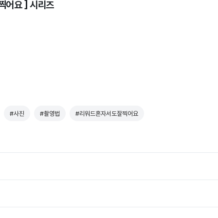
 찍어요 ] 시리즈
#사진
#촬영법
#리워드혼자서도잘찍어요