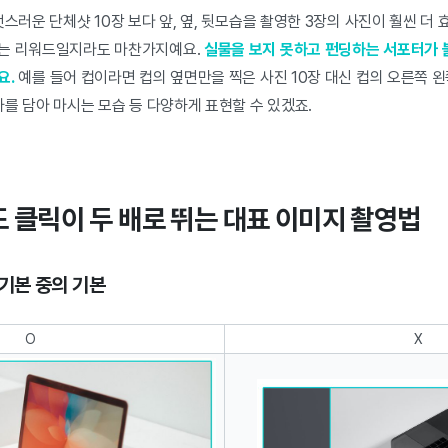
멋스러운 단체샷 10장 보다 앞, 옆, 뒷모습을 촬영한 3장의 사진이 훨씬 더 
하는 리워드일지라도 마찬가지예요.
실물을 보지 못하고 펀딩하는 서포터가 
요.
예를 들어 컵이라면 컵의 옆면만을 찍은 사진 10장 대신 컵의 오른쪽 왼쪽
차를 담아 마시는 모습 등 다양하게 표현할 수 있겠죠.
도 클릭이 두 배로 뛰는 대표 이미지 촬영법
기본 중의 기본
O
X