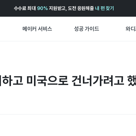
수수료 최대
90%
지원받고, 도전 응원해줄
내 편 찾기
메이커 서비스
성공 가이드
와디
메이커 지원 서비스
펀딩 성공 가이드
첫 시작
와디즈 광고센터 ↗︎
서비스 가이드
유형별 
경험형
리하고 미국으로 건너가려고 했어요
도움말센터 ↗︎
와디즈 스쿨
창작형
와디즈 어워즈 ↗︎
성공 스토리
비즈니스
FOR GLOBAL MAKER
펀딩 인
ENGLISH GUIDE
中文指南
한국어 가이드