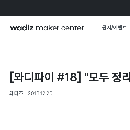
공지/이벤트
공지사항
와디즈
기획전·혜택
[와디파이 #18] "모두 정
보도자료
마이 와디즈
기획전 캘린더
와디즈
2018.12.26
중요 업데이트
신뢰센터
지원사업