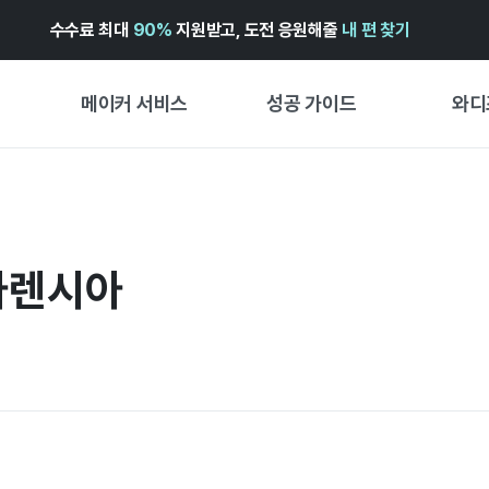
수수료 최대
90%
지원받고, 도전 응원해줄
내 편 찾기
메이커 서비스
성공 가이드
와디
메이커 지원 서비스
펀딩 성공 가이드
첫 시작
와디즈 광고센터 ↗︎
서비스 가이드
유형별 
경험형
 아렌시아
도움말센터 ↗︎
와디즈 스쿨
창작형
와디즈 어워즈 ↗︎
성공 스토리
비즈니스
FOR GLOBAL MAKER
펀딩 인
ENGLISH GUIDE
中文指南
한국어 가이드