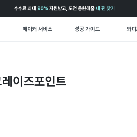
수수료 최대
90%
지원받고, 도전 응원해줄
내 편 찾기
메이커 서비스
성공 가이드
와디
메이커 지원 서비스
펀딩 성공 가이드
첫 시작
와디즈 광고센터 ↗︎
서비스 가이드
유형별 
경험형
 그레이즈포인트
도움말센터 ↗︎
와디즈 스쿨
창작형
와디즈 어워즈 ↗︎
성공 스토리
비즈니스
FOR GLOBAL MAKER
펀딩 인
ENGLISH GUIDE
中文指南
한국어 가이드