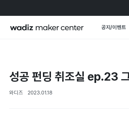
공지/이벤트
공지사항
와디즈
기획전·혜택
성공 펀딩 취조실 ep.23
보도자료
마이 와디즈
기획전 캘린더
와디즈
2023.01.18
중요 업데이트
신뢰센터
지원사업