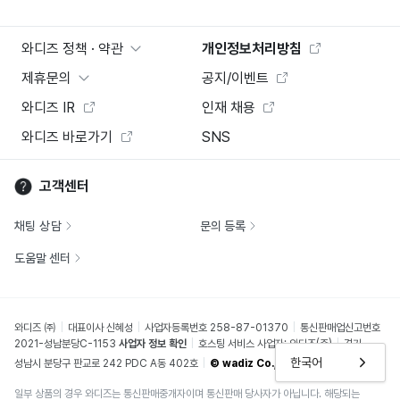
와디즈 정책 · 약관
개인정보처리방침
제휴문의
공지/이벤트
와디즈 IR
인재 채용
와디즈 바로가기
SNS
고객센터
채팅 상담
문의 등록
도움말 센터
와디즈 ㈜
대표이사 신혜성
사업자등록번호 258-87-01370
통신판매업신고번호
2021-성남분당C-1153
사업자 정보 확인
호스팅 서비스 사업자: 와디즈(주)
경기
한국어
성남시 분당구 판교로 242 PDC A동 402호
© wadiz Co., Ltd.
일부 상품의 경우 와디즈는 통신판매중개자이며 통신판매 당사자가 아닙니다. 해당되는