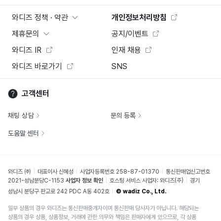
와디즈 정책 · 약관
개인정보처리방침
제휴문의
공지/이벤트
와디즈 IR
인재 채용
와디즈 바로가기
SNS
고객센터
채팅 상담
문의 등록
도움말 센터
와디즈 ㈜
대표이사 신혜성
사업자등록번호 258-87-01370
통신판매업신고번호
2021-성남분당C-1153
사업자 정보 확인
호스팅 서비스 사업자: 와디즈(주)
경기
성남시 분당구 판교로 242 PDC A동 402호
© wadiz Co., Ltd.
일부 상품의 경우 와디즈는 통신판매중개자이며 통신판매 당사자가 아닙니다. 해당되는
상품의 경우 상품, 상품정보, 거래에 관한 의무와 책임은 판매자에게 있으므로, 각 상품