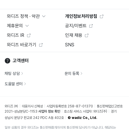
와디즈 정책 · 약관
개인정보처리방침
제휴문의
공지/이벤트
와디즈 IR
인재 채용
와디즈 바로가기
SNS
고객센터
채팅 상담
문의 등록
도움말 센터
와디즈 ㈜
대표이사 신혜성
사업자등록번호 258-87-01370
통신판매업신고번호
2021-성남분당C-1153
사업자 정보 확인
호스팅 서비스 사업자: 와디즈(주)
경기
성남시 분당구 판교로 242 PDC A동 402호
© wadiz Co., Ltd.
일부 상품의 경우 와디즈는 통신판매중개자이며 통신판매 당사자가 아닙니다. 해당되는