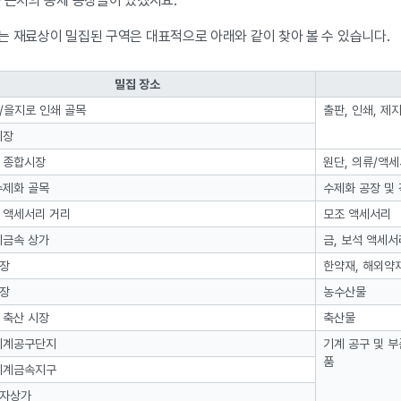
과 근처의 봉제 공장들이 있겠지요.
는 재료상이 밀집된 구역은 대표적으로 아래와 같이 찾아 볼 수 있습니다.
밀집 장소
/을지로 인쇄 골목
출판, 인쇄, 제
시장
 종합시장
원단, 의류/액
수제화 골목
수제화 공장 및
 액세서리 거리
모조 액세서리
귀금속 상가
금, 보석 액세서
장
한약재, 해외약
장
농수산물
 축산 시장
축산물
기계공구단지
기계 공구 및 부
품
기계금속지구
자상가