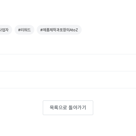
사업자
#리워드
#제품제작과포장의AtoZ
목록으로 돌아가기