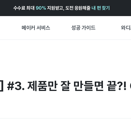
수수료 최대
90%
지원받고, 도전 응원해줄
내 편 찾기
메이커 서비스
성공 가이드
와디
메이커 지원 서비스
펀딩 성공 가이드
첫 시작
와디즈 광고센터 ↗︎
서비스 가이드
유형별 
경험형
도움말센터 ↗︎
와디즈 스쿨
] #3. 제품만 잘 만들면 끝?
창작형
와디즈 어워즈 ↗︎
성공 스토리
비즈니스
FOR GLOBAL MAKER
펀딩 인
ENGLISH GUIDE
中文指南
한국어 가이드