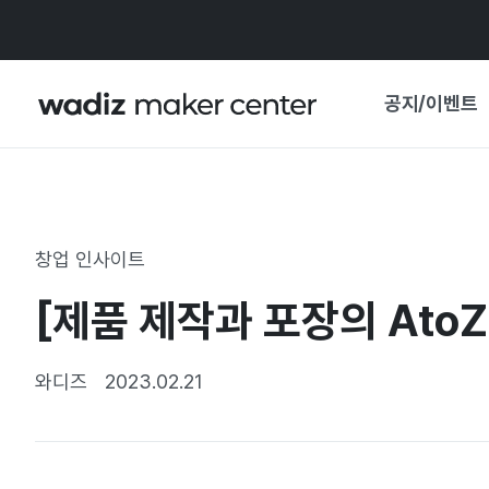
공지/이벤트
공지사항
와디즈
기획전·혜택
창업 인사이트
보도자료
마이 와디즈
[제품 제작과 포장의 AtoZ
기획전 캘린더
중요 업데이트
신뢰센터
와디즈
2023.02.21
지원사업