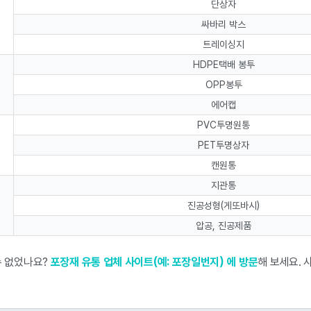
단상자
싸바리 박스
트레이싱지
HDPE택배 봉투
OPP봉투
에어캡
PVC투명원통
PET투명상자
캔원통
지관통
진공성형(게또바시)
압공, 진공제품
수 없었나요?
포장재 유통 업체 사이트(예: 포장일번지) 에 방문
해 보세요.