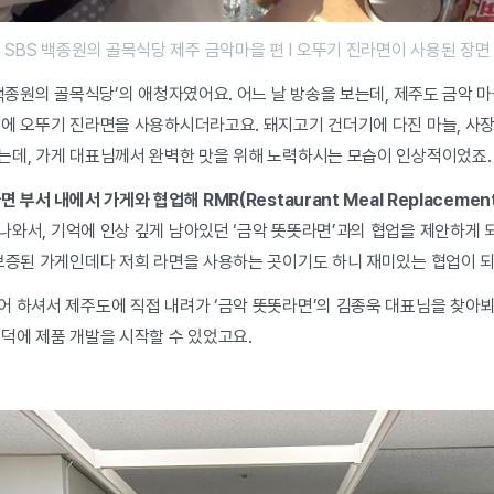
SBS 백종원의 골목식당 제주 금악마을 편 I 오뚜기 진라면이 사용된 장면
백종원의 골목식당’의 애청자였어요. 어느 날 방송을 보는데, 제주도 금악 마
리에 오뚜기 진라면을 사용하시더라고요. 돼지고기 건더기에 다진 마늘, 사
는데, 가게 대표님께서 완벽한 맛을 위해 노력하시는 모습이 인상적이었죠.
 부서 내에서 가게와 협업해 RMR(Restaurant Meal Replaceme
 나와서, 기억에 인상 깊게 남아있던 ‘금악 똣똣라면’과의 협업을 제안하게 
 보증된 가게인데다 저희 라면을 사용하는 곳이기도 하니 재미있는 협업이 
어 하셔서 제주도에 직접 내려가 ‘금악 똣똣라면’의 김종욱 대표님을 찾아
덕에 제품 개발을 시작할 수 있었고요.