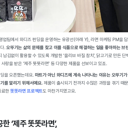
z 영업팀에서 와디즈 펀딩을 운영하는 유광선(아래 Y), 라면 마케팅 PM을 
니다.
오뚜기는 삶의 문제를 찾고 이를 식품으로 해결하는 일을 좋아하는 브
남김없이 활용할 수 있도록 개발한 ‘올리브 바질 참치’, 닭고기로 만든 단백질 
 사랑을 받은 ‘제주 똣똣라면’ 등 다양한 제품을 선보이고 있죠.
펀딩을 오픈했는데요.
마트가 아닌 와디즈에 계속 나타나는 이유는 오뚜기가 좋
야기를 알리기 위해서예요.
제품이 출시되기 전까지 수많은 과정을 겪기 때문
 종료한
똣똣라면 프로젝트
도 마찬가지였고요.
한 ‘제주 똣똣라면’,