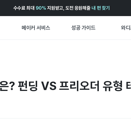
수수료 최대
90%
지원받고, 도전 응원해줄
내 편 찾기
메이커 서비스
성공 가이드
와디
메이커 지원 서비스
펀딩 성공 가이드
첫 시작
와디즈 광고센터 ↗︎
서비스 가이드
유형별 
경험형
도움말센터 ↗︎
와디즈 스쿨
은? 펀딩 VS 프리오더 유형
창작형
와디즈 어워즈 ↗︎
성공 스토리
비즈니스
FOR GLOBAL MAKER
펀딩 인
ENGLISH GUIDE
中文指南
한국어 가이드