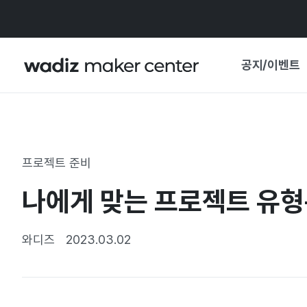
공지/이벤트
공지사항
와디즈
기획전·혜택
프로젝트 준비
보도자료
마이 와디즈
나에게 맞는 프로젝트 유형
기획전 캘린더
중요 업데이트
신뢰센터
와디즈
2023.03.02
지원사업