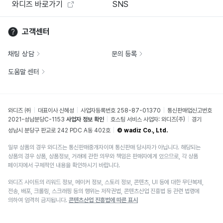
와디즈 바로가기
SNS
고객센터
채팅 상담
문의 등록
도움말 센터
와디즈 ㈜
대표이사 신혜성
사업자등록번호 258-87-01370
통신판매업신고번호
2021-성남분당C-1153
사업자 정보 확인
호스팅 서비스 사업자: 와디즈(주)
경기
성남시 분당구 판교로 242 PDC A동 402호
© wadiz Co., Ltd.
일부 상품의 경우 와디즈는 통신판매중개자이며 통신판매 당사자가 아닙니다. 해당되는
상품의 경우 상품, 상품정보, 거래에 관한 의무와 책임은 판매자에게 있으므로, 각 상품
페이지에서 구체적인 내용을 확인하시기 바랍니다.
와디즈 사이트의 리워드 정보, 메이커 정보, 스토리 정보, 콘텐츠, UI 등에 대한 무단복제,
전송, 배포, 크롤링, 스크래핑 등의 행위는 저작권법, 콘텐츠산업 진흥법 등 관련 법령에
의하여 엄격히 금지됩니다.
콘텐츠산업 진흥법에 따른 표시