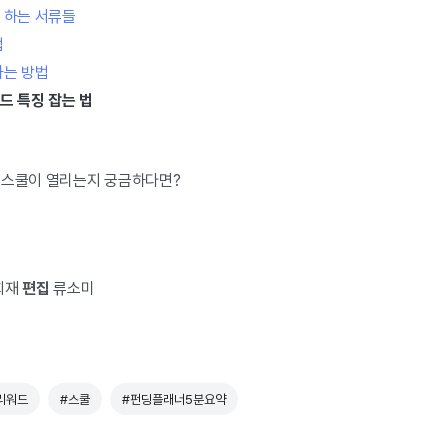
 하는 서류들
법
하는 방법
드 특징 잡는 법
 스쿨이 열리는지 궁금하다면?
희재
편집
류소미
리워드
#스쿨
#펀딩플래너5분요약