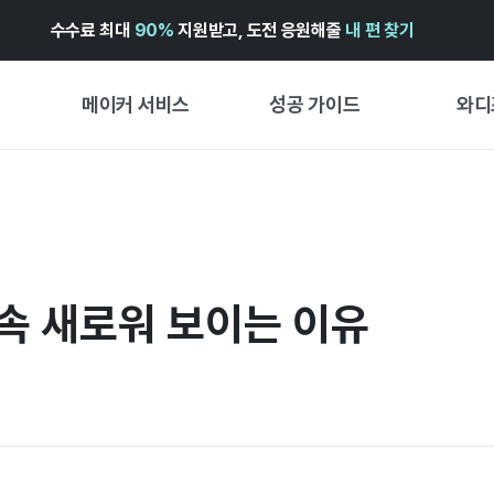
수수료 최대
90%
지원받고, 도전 응원해줄
내 편 찾기
메이커 서비스
성공 가이드
와디
메이커 지원 서비스
펀딩 성공 가이드
첫 시작
와디즈 광고센터 ↗︎
서비스 가이드
유형별 
경험형
도움말센터 ↗︎
와디즈 스쿨
계속 새로워 보이는 이유
창작형
와디즈 어워즈 ↗︎
성공 스토리
비즈니스
FOR GLOBAL MAKER
펀딩 인
ENGLISH GUIDE
中文指南
한국어 가이드