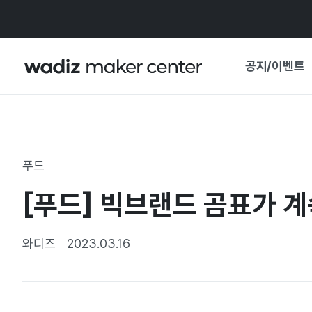
공지/이벤트
공지사항
와디즈
기획전·혜택
푸드
보도자료
마이 와디즈
[푸드] 빅브랜드 곰표가 
기획전 캘린더
중요 업데이트
신뢰센터
와디즈
2023.03.16
지원사업