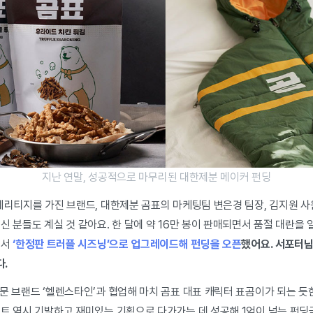
지난 연말, 성공적으로 마무리된 대한제분 메이커 펀딩
 헤리티지를 가진 브랜드, 대한제분 곰표의 마케팅팀 변은경 팀장, 김지원 
신 분들도 계실 것 같아요.
한 달에 약 16만 봉이 판매되면서 품절 대란을 
에서
‘한정판 트러플 시즈닝’으로 업그레이드해 펀딩을 오픈
했어요.
서포터님
다.
문 브랜드 ‘헬렌스타인’과 협업해 마치 곰표 대표 캐릭터 표곰이가 되는 듯
젝트 역시 기발하고 재미있는 기획으로 다가가는 데 성공해 1억이 넘는 펀딩