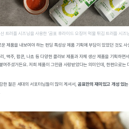
산 트러플 시즈닝을 사용한 ‘곰표 후라이드 오징어 먹물 튀김 트러플 시즈닝
새로운 제품을 내보여야 하는 펀딩 특성상 제품 기획에 부담이 있었던 것도 
리, 맥주, 팝콘, 나쵸 등 다양한 콜라보 제품과 자체 생산 제품을 기획하면서
을 붙여주셨거든요. 저희 제품이 그만큼 사랑받았다는 의미인데, 한편으로는
감한 젊은 세대의 서포터님들이 많이 계셔서,
곰표만의 재미있고 개성 있는
.