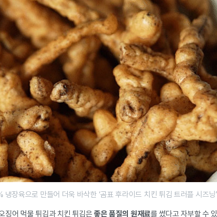
0% 냉장육으로 만들어 더욱 바삭한 ‘곰표 후라이드 치킨 튀김 트러플 시즈닝’
오징어 먹물 튀김과 치킨 튀김은
좋은 품질의 원재료
를 썼다고 자부할 수 있