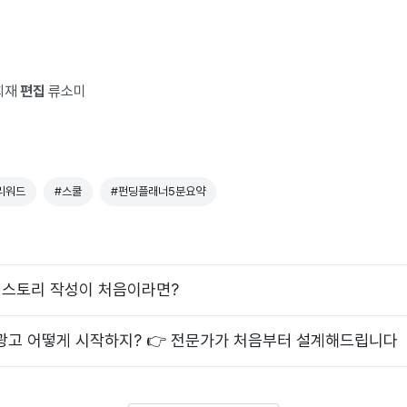
희재
편집
류소미
리워드
#스쿨
#펀딩플래너5분요약
즈 스토리 작성이 처음이라면?
 광고 어떻게 시작하지? 👉 전문가가 처음부터 설계해드립니다