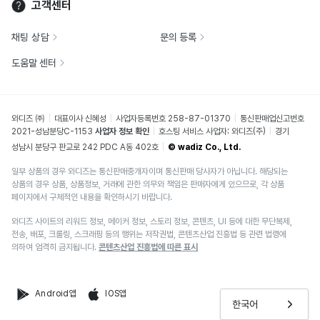
고객센터
채팅 상담
문의 등록
도움말 센터
와디즈 ㈜
대표이사 신혜성
사업자등록번호 258-87-01370
통신판매업신고번호
2021-성남분당C-1153
사업자 정보 확인
호스팅 서비스 사업자: 와디즈(주)
경기
성남시 분당구 판교로 242 PDC A동 402호
© wadiz Co., Ltd.
일부 상품의 경우 와디즈는 통신판매중개자이며 통신판매 당사자가 아닙니다. 해당되는
상품의 경우 상품, 상품정보, 거래에 관한 의무와 책임은 판매자에게 있으므로, 각 상품
페이지에서 구체적인 내용을 확인하시기 바랍니다.
와디즈 사이트의 리워드 정보, 메이커 정보, 스토리 정보, 콘텐츠, UI 등에 대한 무단복제,
전송, 배포, 크롤링, 스크래핑 등의 행위는 저작권법, 콘텐츠산업 진흥법 등 관련 법령에
의하여 엄격히 금지됩니다.
콘텐츠산업 진흥법에 따른 표시
Android앱
IOS앱
한국어