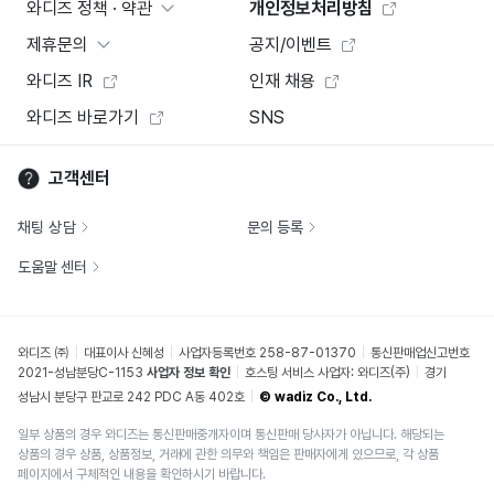
와디즈 정책 · 약관
개인정보처리방침
제휴문의
공지/이벤트
와디즈 IR
인재 채용
와디즈 바로가기
SNS
고객센터
채팅 상담
문의 등록
도움말 센터
와디즈 ㈜
대표이사 신혜성
사업자등록번호 258-87-01370
통신판매업신고번호
2021-성남분당C-1153
사업자 정보 확인
호스팅 서비스 사업자: 와디즈(주)
경기
성남시 분당구 판교로 242 PDC A동 402호
© wadiz Co., Ltd.
일부 상품의 경우 와디즈는 통신판매중개자이며 통신판매 당사자가 아닙니다. 해당되는
상품의 경우 상품, 상품정보, 거래에 관한 의무와 책임은 판매자에게 있으므로, 각 상품
페이지에서 구체적인 내용을 확인하시기 바랍니다.