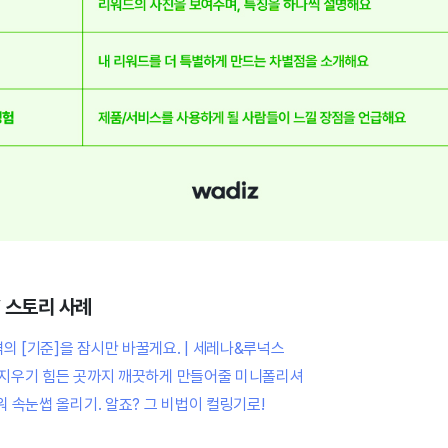
’ 스토리 사례
의 [기준]을 잠시만 바꿀게요. | 세레나&루넉스
! 지우기 힘든 곳까지 깨끗하게 만들어줄 미니폴리셔
워 속눈썹 올리기. 알죠? 그 비법이 컬링기로!