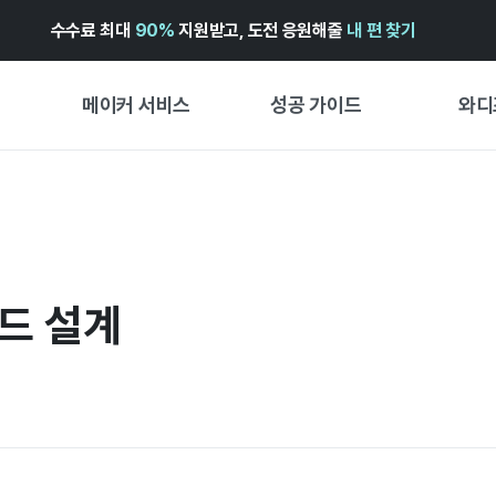
수수료 최대
90%
지원받고, 도전 응원해줄
내 편 찾기
메이커 서비스
성공 가이드
와디
메이커 지원 서비스
펀딩 성공 가이드
첫 시작
와디즈 광고센터 ↗︎
서비스 가이드
유형별 
경험형
도움말센터 ↗︎
와디즈 스쿨
드 설계
창작형
와디즈 어워즈 ↗︎
성공 스토리
비즈니스
FOR GLOBAL MAKER
펀딩 인
ENGLISH GUIDE
中文指南
한국어 가이드