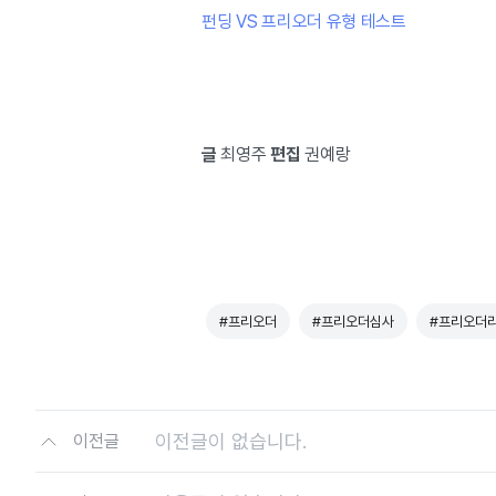
펀딩 VS 프리오더 유형 테스트
글
최영주
편집
권예랑
#프리오더
#프리오더심사
#프리오더
이전글이 없습니다.
이전글