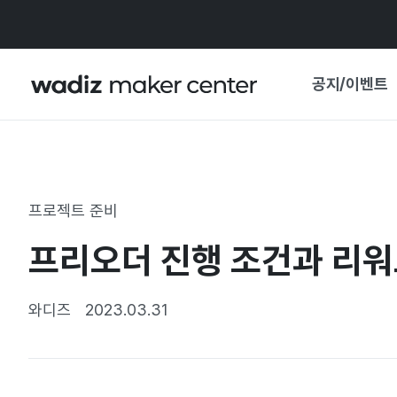
공지/이벤트
공지사항
와디즈
기획전·혜택
프로젝트 준비
보도자료
마이 와디즈
프리오더 진행 조건과 리워
기획전 캘린더
중요 업데이트
신뢰센터
와디즈
2023.03.31
지원사업