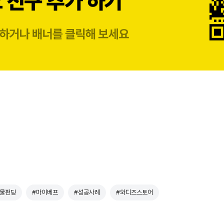
물펀딩
#마이베프
#성공사례
#와디즈스토어