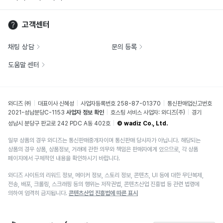
고객센터
채팅 상담
문의 등록
도움말 센터
와디즈 ㈜
대표이사 신혜성
사업자등록번호 258-87-01370
통신판매업신고번호
2021-성남분당C-1153
사업자 정보 확인
호스팅 서비스 사업자: 와디즈(주)
경기
성남시 분당구 판교로 242 PDC A동 402호
© wadiz Co., Ltd.
일부 상품의 경우 와디즈는 통신판매중개자이며 통신판매 당사자가 아닙니다. 해당되는
상품의 경우 상품, 상품정보, 거래에 관한 의무와 책임은 판매자에게 있으므로, 각 상품
페이지에서 구체적인 내용을 확인하시기 바랍니다.
와디즈 사이트의 리워드 정보, 메이커 정보, 스토리 정보, 콘텐츠, UI 등에 대한 무단복제,
전송, 배포, 크롤링, 스크래핑 등의 행위는 저작권법, 콘텐츠산업 진흥법 등 관련 법령에
의하여 엄격히 금지됩니다.
콘텐츠산업 진흥법에 따른 표시