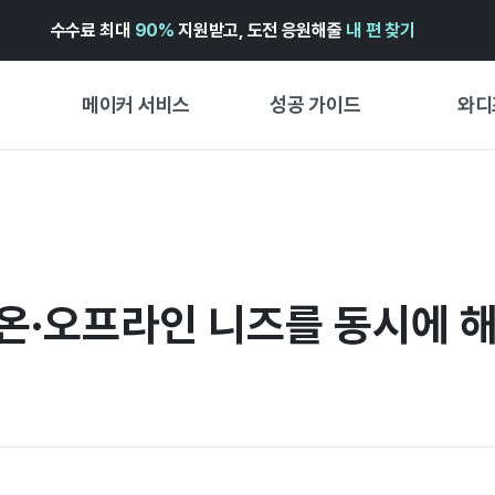
수수료 최대
90%
지원받고, 도전 응원해줄
내 편 찾기
메이커 서비스
성공 가이드
와디
메이커 지원 서비스
펀딩 성공 가이드
첫 시작
와디즈 광고센터 ↗︎
서비스 가이드
유형별 
경험형
도움말센터 ↗︎
와디즈 스쿨
 온·오프라인 니즈를 동시에 
창작형
와디즈 어워즈 ↗︎
성공 스토리
비즈니스
FOR GLOBAL MAKER
펀딩 인
ENGLISH GUIDE
中文指南
한국어 가이드