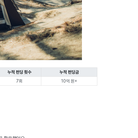
누적 펀딩 횟수
누적 펀딩금
7회
10억 원+