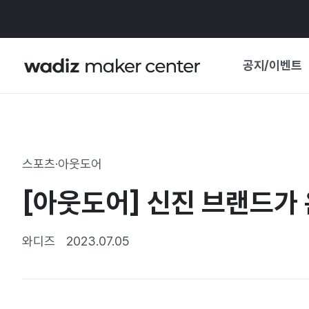
공지/이벤트
공지사항
와디즈
기획전·혜택
스포츠·아웃도어
보도자료
마이 와디즈
[아웃도어] 신진 브랜드가
기획전 캘린더
중요 업데이트
신뢰센터
와디즈
2023.07.05
지원사업