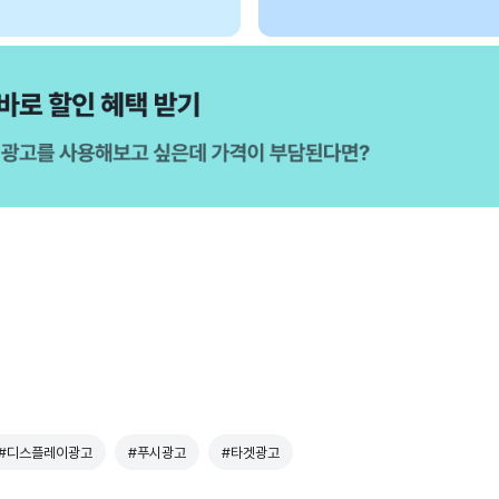
#디스플레이광고
#푸시광고
#타겟광고