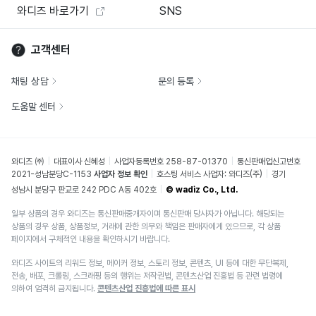
와디즈 바로가기
SNS
고객센터
채팅 상담
문의 등록
도움말 센터
와디즈 ㈜
대표이사 신혜성
사업자등록번호 258-87-01370
통신판매업신고번호
2021-성남분당C-1153
사업자 정보 확인
호스팅 서비스 사업자: 와디즈(주)
경기
성남시 분당구 판교로 242 PDC A동 402호
© wadiz Co., Ltd.
일부 상품의 경우 와디즈는 통신판매중개자이며 통신판매 당사자가 아닙니다. 해당되는
상품의 경우 상품, 상품정보, 거래에 관한 의무와 책임은 판매자에게 있으므로, 각 상품
페이지에서 구체적인 내용을 확인하시기 바랍니다.
와디즈 사이트의 리워드 정보, 메이커 정보, 스토리 정보, 콘텐츠, UI 등에 대한 무단복제,
전송, 배포, 크롤링, 스크래핑 등의 행위는 저작권법, 콘텐츠산업 진흥법 등 관련 법령에
의하여 엄격히 금지됩니다.
콘텐츠산업 진흥법에 따른 표시