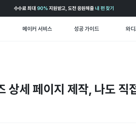
수수료 최대
90%
지원받고, 도전 응원해줄
내 편 찾기
메이커 서비스
성공 가이드
와디
메이커 지원 서비스
펀딩 성공 가이드
첫 시작
와디즈 광고센터 ↗︎
서비스 가이드
유형별 
경험형
도움말센터 ↗︎
와디즈 스쿨
즈 상세 페이지 제작, 나도 직
창작형
와디즈 어워즈 ↗︎
성공 스토리
비즈니스
FOR GLOBAL MAKER
펀딩 인
ENGLISH GUIDE
中文指南
한국어 가이드