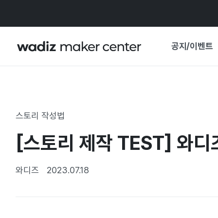
공지/이벤트
공지사항
와디즈
기획전·혜택
스토리 작성법
보도자료
마이 와디즈
[스토리 제작 TEST] 와디
기획전 캘린더
중요 업데이트
신뢰센터
와디즈
2023.07.18
지원사업