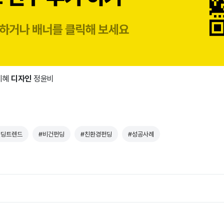
지혜
디자인
정윤비
펀딩트렌드
#비건펀딩
#친환경펀딩
#성공사례