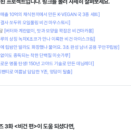
개된 프로젝트입니다.
링크를 눌러 자세히 살펴보세요.
매출 10억의 채식한끼에서 만든 K-VEGAN 국 3종 세트]
결사 쏘두위 오일풀링 비건 마우스워시]
널담
[버터와 계란없이, 맛과 모양을 꽉잡은 비건마카롱]
뚜루의 상징 녹차X초코가 만나 이룩한 비건 아이스크림]
얼에 립밤만 발라도 화장했냐 물어요. 3초 완성 남녀 공용 꾸안꾸립밤]
탕없이도 중독되는 착한 단백질 미숫가루]
새로운 명품 탄생! 150년 고야드 기술로 만든 데님레더]
티팬티로 여름날 답답한 Y존, 엉덩이 탈출]
즈 3화 <비건 편>이 도움 되셨다면,