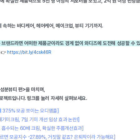
에 확실한 제품력으로 5천 명 이상의 서포터를 모았고, 2억 원 이상 펀딩
에 속하는 바디케어, 헤어케어, 메이크업, 뷰티 기기까지.
는 브랜드라면 어떠한 제품군이라도 경계 없이 와디즈에 도전해 성공할 수 
👉 
https://bit.ly/4csk46R
<성분뷰티 편>을 마치며,
로젝트입니다. 링크를 눌러 자세히 살펴보세요.
에 37.5% 모공 쪼이는 오디앰플]
깨기미크림, 7일 기미 개선 임상 효과 논란!]
더 흡수되는 60배 크림, 확실한 주름개선효과]
바르면 모공지수 -27.89%, 거짓말 같죠? 은퇴작이라 가능해요]