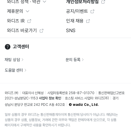
와디즈 정책 · 약관
개인정보처리방침
제휴문의
공지/이벤트
와디즈 IR
인재 채용
와디즈 바로가기
SNS
고객센터
채팅 상담
문의 등록
도움말 센터
와디즈 ㈜
대표이사 신혜성
사업자등록번호 258-87-01370
통신판매업신고번호
2021-성남분당C-1153
사업자 정보 확인
호스팅 서비스 사업자: 와디즈(주)
경기
성남시 분당구 판교로 242 PDC A동 402호
© wadiz Co., Ltd.
일부 상품의 경우 와디즈는 통신판매중개자이며 통신판매 당사자가 아닙니다. 해당되는
상품의 경우 상품, 상품정보, 거래에 관한 의무와 책임은 판매자에게 있으므로, 각 상품
페이지에서 구체적인 내용을 확인하시기 바랍니다.