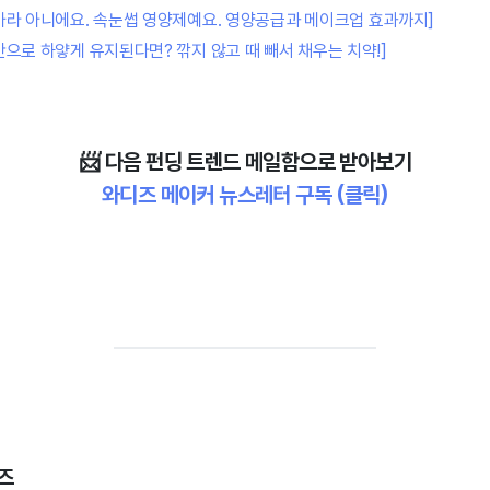
카라 아니에요. 속눈썹 영양제예요. 영양공급과 메이크업 효과까지]
만으로 하얗게 유지된다면? 깎지 않고 때 빼서 채우는 치약!]
📨 다음
펀딩 트렌드 메일함으로 받아보기
와디즈 메이커 뉴스레터 구독
(클릭)
리즈