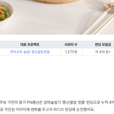
대표 프로젝트
서포터 수
펀딩 모집금
쫀득꼬득 솥밥! 풍년꿀밤엣홈
1,575명
약 4억 원+
 주방 가전의 명가 PN풍년은 압력솥밥기
'풍년꿀밥 엣홈' 펀딩으로 누적 
로 각인된 이미지에 변화를 주고자 와디즈 펀딩에 도전했어요.