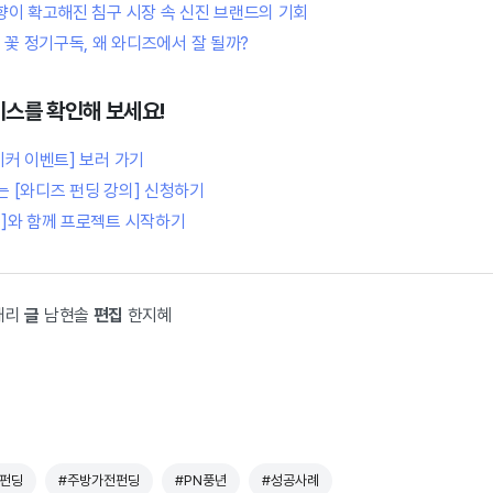
향이 확고해진 침구 시장 속 신진 브랜드의 기회
 꽃 정기구독, 왜 와디즈에서 잘 될까?
비스를 확인해 보세요!
이커 이벤트] 보러 가기
 [와디즈 펀딩 강의] 신청하기
]와 함께 프로젝트 시작하기
대리
글
남현솔
편집
한지혜
펀딩
#주방가전펀딩
#PN풍년
#성공사례