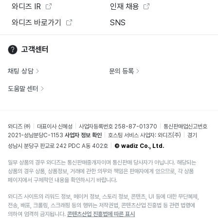
와디즈 IR
인재 채용
와디즈 바로가기
SNS
고객센터
채팅 상담
문의 등록
도움말 센터
와디즈 ㈜
대표이사 신혜성
사업자등록번호 258-87-01370
통신판매업신고번호
2021-성남분당C-1153
사업자 정보 확인
호스팅 서비스 사업자: 와디즈(주)
경기
성남시 분당구 판교로 242 PDC A동 402호
© wadiz Co., Ltd.
일부 상품의 경우 와디즈는 통신판매중개자이며 통신판매 당사자가 아닙니다. 해당되는
상품의 경우 상품, 상품정보, 거래에 관한 의무와 책임은 판매자에게 있으므로, 각 상품
페이지에서 구체적인 내용을 확인하시기 바랍니다.
와디즈 사이트의 리워드 정보, 메이커 정보, 스토리 정보, 콘텐츠, UI 등에 대한 무단복제,
전송, 배포, 크롤링, 스크래핑 등의 행위는 저작권법, 콘텐츠산업 진흥법 등 관련 법령에
의하여 엄격히 금지됩니다.
콘텐츠산업 진흥법에 따른 표시