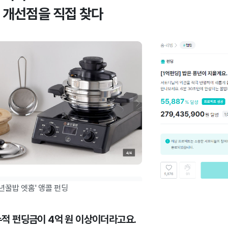
 개선점을 직접 찾다
풍년꿀밥 엣홈' 앵콜 펀딩
 누적 펀딩금이 4억 원 이상이더라고요.