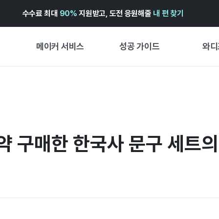
수수료 최대
90%
지원받고, 도전 응원해줄
내 편 찾기
메이커 서비스
성공 가이드
와디
메이커 지원 서비스
펀딩 성공 가이드
첫 시작
와디즈 광고센터 ↗︎
서비스 가이드
유형별 
경험형
도움말센터 ↗︎
와디즈 스쿨
예약 구매한 한국사 문구 세트의
창작형
와디즈 어워즈 ↗︎
성공 스토리
비즈니스
FOR GLOBAL MAKER
펀딩 인
ENGLISH GUIDE
中文指南
한국어 가이드