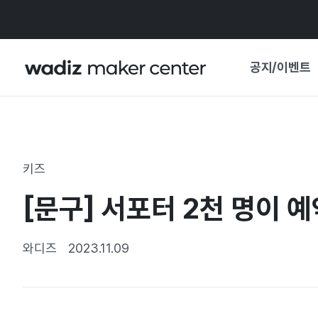
공지/이벤트
공지사항
와디즈
기획전·혜택
키즈
보도자료
마이 와디즈
[문구] 서포터 2천 명이 
기획전 캘린더
중요 업데이트
신뢰센터
와디즈
2023.11.09
지원사업