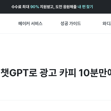
수수료 최대
90%
지원받고, 도전 응원해줄
내 편 찾기
메이커 서비스
성공 가이드
와디
메이커 지원 서비스
펀딩 성공 가이드
펀딩 인
와디즈 광고센터 ↗︎
서비스 가이드
와디즈
펀딩
도움말센터 ↗︎
와디즈 스쿨
 챗GPT로 광고 카피 10분만
프리오더
와디즈 어워즈 ↗︎
성공 스토리
스토어
FOR GLOBAL MAKER
시작 가
ENGLISH GUIDE
경험형
中文指南
창작형
한국어 가이드
비즈니스