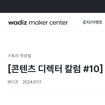
공지/이벤트
공지사항
와디즈
기획전·혜택
스토리 작성법
보도자료
마이 와디즈
[콘텐츠 디렉터 칼럼 #10]
기획전 캘린더
중요 업데이트
신뢰센터
와디즈
2024.01.11
지원사업