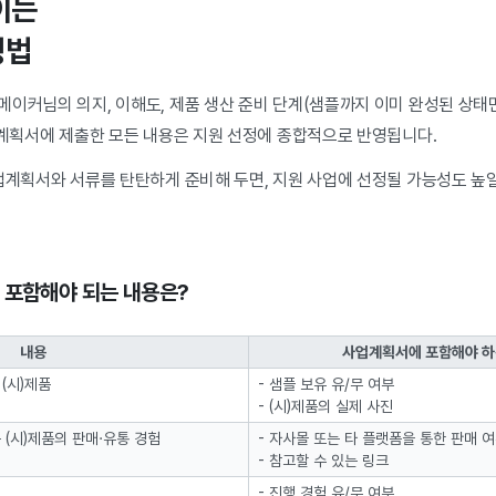
이는
성법
이커님의 의지, 이해도, 제품 생산 준비 단계(샘플까지 이미 완성된 상태면 B
업계획서에 제출한 모든 내용은 지원 선정에 종합적으로 반영됩니다.
업계획서와 서류를 탄탄하게 준비해 두면, 지원 사업에 선정될 가능성도 높일
꼭 포함해야 되는 내용은?
내용
사업계획서에 포함해야 하는
(시)제품
- 샘플 보유 유/무 여부
- (시)제품의 실제 사진
 (시)제품의 판매·유통 경험
- 자사몰 또는 타 플랫폼을 통한 판매 
- 참고할 수 있는 링크
- 진행 경험 유/무 여부