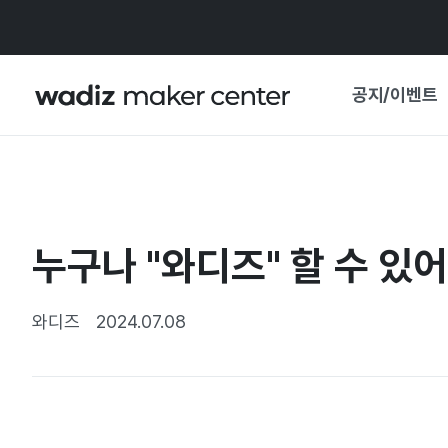
공지/이벤트
공지사항
와디즈
기획전·혜택
누구나 "와디즈" 할 수 있어
보도자료
마이 와디즈
기획전 캘린더
와디즈
2024.07.08
중요 업데이트
신뢰센터
지원사업