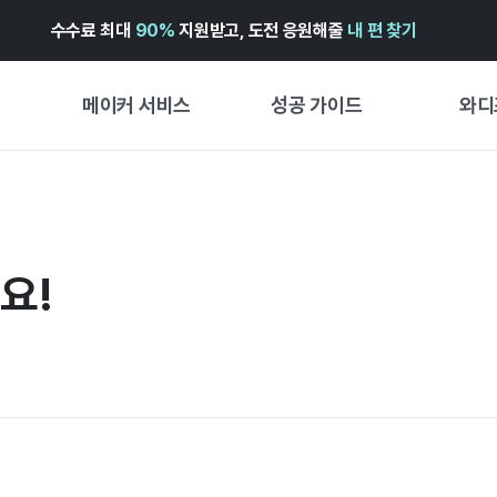
수수료 최대
90%
지원받고, 도전 응원해줄
내 편 찾기
메이커 서비스
성공 가이드
와디
메이커 지원 서비스
펀딩 성공 가이드
첫 시작
와디즈 광고센터 ↗︎
서비스 가이드
유형별 
경험형
요!
도움말센터 ↗︎
와디즈 스쿨
창작형
와디즈 어워즈 ↗︎
성공 스토리
비즈니스
FOR GLOBAL MAKER
펀딩 인
ENGLISH GUIDE
中文指南
한국어 가이드