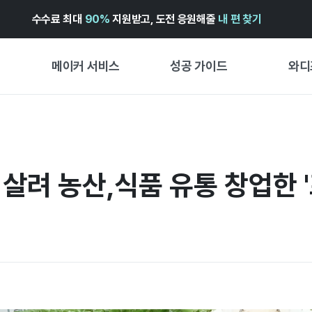
수수료 최대
90%
지원받고, 도전 응원해줄
내 편 찾기
메이커 서비스
성공 가이드
와디
메이커 지원 서비스
펀딩 성공 가이드
펀딩 인
와디즈 광고센터 ↗︎
서비스 가이드
와디즈
펀딩
 살려 농산,식품 유통 창업한
도움말센터 ↗︎
와디즈 스쿨
프리오더
와디즈 어워즈 ↗︎
성공 스토리
스토어
FOR GLOBAL MAKER
시작 가
ENGLISH GUIDE
경험형
中文指南
창작형
한국어 가이드
비즈니스