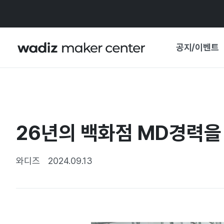
공지/이벤트
공지사항
와디즈
기획전·혜택
26년의 백화점 MD경력을
보도자료
마이 와디즈
기획전 캘린더
와디즈
2024.09.13
중요 업데이트
신뢰센터
지원사업