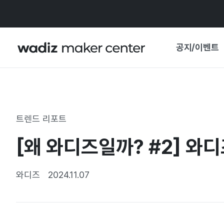
공지/이벤트
공지사항
와디즈
기획전·혜택
트렌드 리포트
보도자료
마이 와디즈
[왜 와디즈일까? #2] 와
기획전 캘린더
중요 업데이트
신뢰센터
와디즈
2024.11.07
지원사업