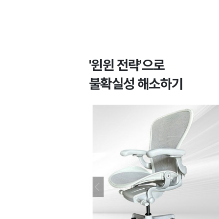
'윈윈 전략'으로
불확실성 해소하기