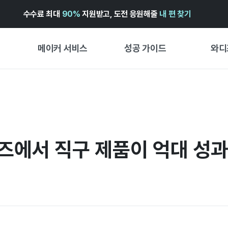
수수료 최대
90%
지원받고, 도전 응원해줄
내 편 찾기
메이커 서비스
성공 가이드
와디
메이커 지원 서비스
펀딩 성공 가이드
첫 시작
와디즈 광고센터 ↗︎
서비스 가이드
유형별 
경험형
도움말센터 ↗︎
와디즈 스쿨
디즈에서 직구 제품이 억대 성
창작형
와디즈 어워즈 ↗︎
성공 스토리
비즈니스
FOR GLOBAL MAKER
펀딩 인
ENGLISH GUIDE
中文指南
한국어 가이드