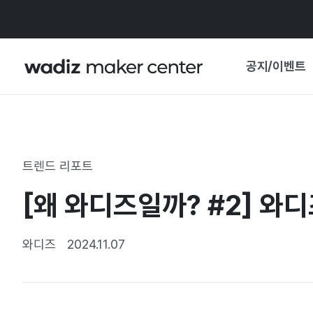
공지/이벤트
공지사항
와디즈
기획전·혜택
트렌드 리포트
보도자료
마이 와디즈
[왜 와디즈일까? #2] 와
기획전 캘린더
중요 업데이트
신뢰센터
와디즈
2024.11.07
지원사업