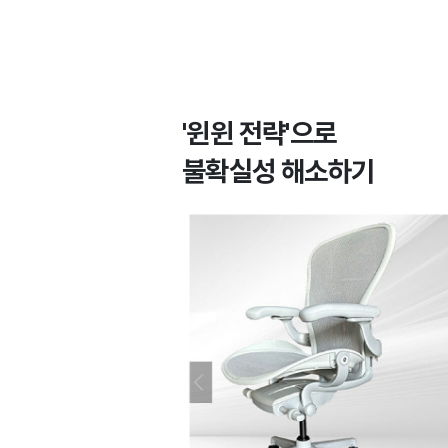
'윈윈 전략'으로
불확실성 해소하기