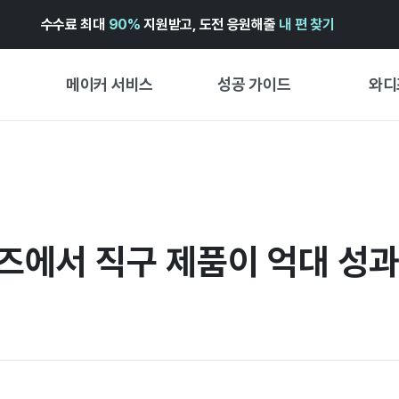
수수료 최대
90%
지원받고, 도전 응원해줄
내 편 찾기
메이커 서비스
성공 가이드
와디
메이커 지원 서비스
펀딩 성공 가이드
펀딩 인
와디즈 광고센터 ↗︎
서비스 가이드
와디즈
펀딩
도움말센터 ↗︎
와디즈 스쿨
디즈에서 직구 제품이 억대 성
프리오더
와디즈 어워즈 ↗︎
성공 스토리
스토어
FOR GLOBAL MAKER
시작 가
ENGLISH GUIDE
경험형
中文指南
창작형
한국어 가이드
비즈니스