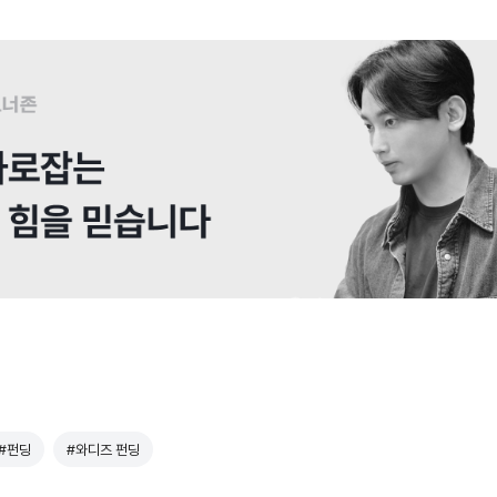
#펀딩
#와디즈 펀딩