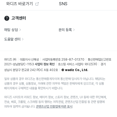
와디즈 바로가기
SNS
고객센터
채팅 상담
문의 등록
도움말 센터
와디즈 ㈜
대표이사 신혜성
사업자등록번호 258-87-01370
통신판매업신고번호
2021-성남분당C-1153
사업자 정보 확인
호스팅 서비스 사업자: 와디즈(주)
경기
성남시 분당구 판교로 242 PDC A동 402호
© wadiz Co., Ltd.
일부 상품의 경우 와디즈는 통신판매중개자이며 통신판매 당사자가 아닙니다. 해당되는
상품의 경우 상품, 상품정보, 거래에 관한 의무와 책임은 판매자에게 있으므로, 각 상품
페이지에서 구체적인 내용을 확인하시기 바랍니다.
와디즈 사이트의 리워드 정보, 메이커 정보, 스토리 정보, 콘텐츠, UI 등에 대한 무단복제,
전송, 배포, 크롤링, 스크래핑 등의 행위는 저작권법, 콘텐츠산업 진흥법 등 관련 법령에
의하여 엄격히 금지됩니다.
콘텐츠산업 진흥법에 따른 표시