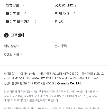
제휴문의
공지/이벤트
와디즈 IR
인재 채용
와디즈 바로가기
SNS
고객센터
채팅 상담
문의 등록
도움말 센터
와디즈 ㈜
대표이사 신혜성
사업자등록번호 258-87-01370
통신판매업신고번호
2021-성남분당C-1153
사업자 정보 확인
호스팅 서비스 사업자: 와디즈(주)
경기
성남시 분당구 판교로 242 PDC A동 402호
© wadiz Co., Ltd.
일부 상품의 경우 와디즈는 통신판매중개자이며 통신판매 당사자가 아닙니다. 해당되는
상품의 경우 상품, 상품정보, 거래에 관한 의무와 책임은 판매자에게 있으므로, 각 상품
페이지에서 구체적인 내용을 확인하시기 바랍니다.
와디즈 사이트의 리워드 정보, 메이커 정보, 스토리 정보, 콘텐츠, UI 등에 대한 무단복제,