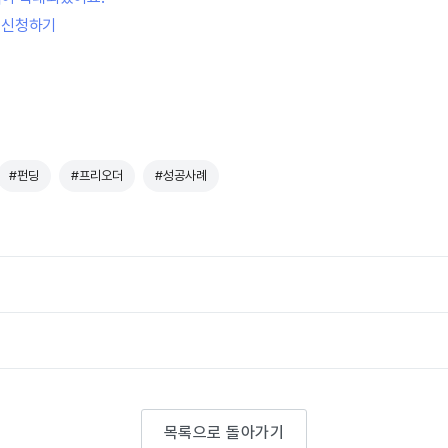
 신청
하기
#펀딩
#프리오더
#성공사례
목록으로 돌아가기