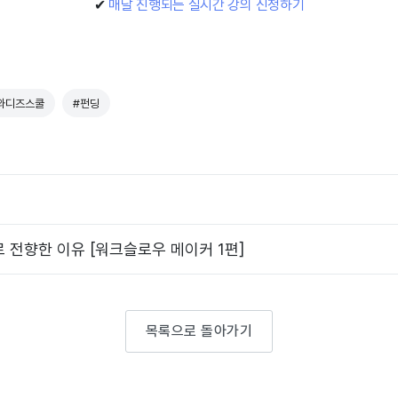
✔
매달 진행되는 실시간 강의 신청하기
와디즈스쿨
#펀딩
 전향한 이유 [워크슬로우 메이커 1편]
목록으로 돌아가기