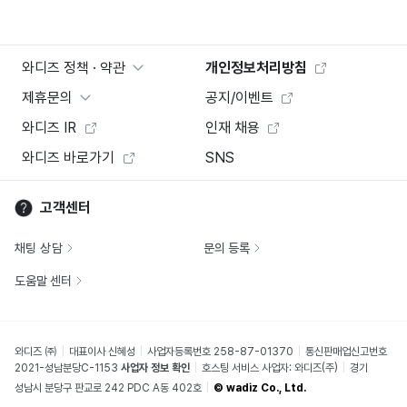
와디즈 정책 · 약관
개인정보처리방침
제휴문의
공지/이벤트
와디즈 IR
인재 채용
와디즈 바로가기
SNS
고객센터
채팅 상담
문의 등록
도움말 센터
와디즈 ㈜
대표이사 신혜성
사업자등록번호 258-87-01370
통신판매업신고번호
2021-성남분당C-1153
사업자 정보 확인
호스팅 서비스 사업자: 와디즈(주)
경기
성남시 분당구 판교로 242 PDC A동 402호
© wadiz Co., Ltd.