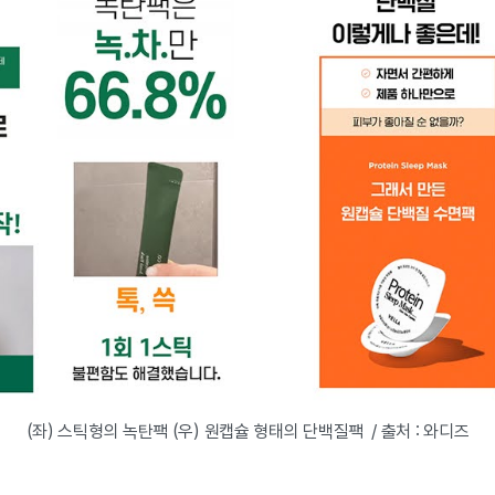
(좌) 스틱형의 녹탄팩 (우) 원캡슐 형태의 단백질팩 / 출처 : 와디즈