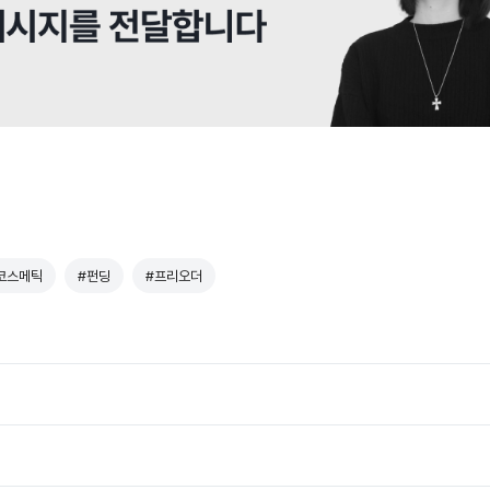
코스메틱
#펀딩
#프리오더