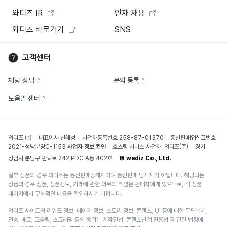
와디즈 IR
인재 채용
와디즈 바로가기
SNS
고객센터
채팅 상담
문의 등록
도움말 센터
와디즈 ㈜
대표이사 신혜성
사업자등록번호 258-87-01370
통신판매업신고번호
2021-성남분당C-1153
사업자 정보 확인
호스팅 서비스 사업자: 와디즈(주)
경기
성남시 분당구 판교로 242 PDC A동 402호
© wadiz Co., Ltd.
일부 상품의 경우 와디즈는 통신판매중개자이며 통신판매 당사자가 아닙니다. 해당되는
상품의 경우 상품, 상품정보, 거래에 관한 의무와 책임은 판매자에게 있으므로, 각 상품
페이지에서 구체적인 내용을 확인하시기 바랍니다.
와디즈 사이트의 리워드 정보, 메이커 정보, 스토리 정보, 콘텐츠, UI 등에 대한 무단복제,
전송, 배포, 크롤링, 스크래핑 등의 행위는 저작권법, 콘텐츠산업 진흥법 등 관련 법령에