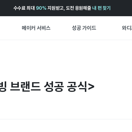
수수료 최대
90%
지원받고, 도전 응원해줄
내 편 찾기
메이커 서비스
성공 가이드
와디
메이커 지원 서비스
펀딩 성공 가이드
첫 시작
와디즈 광고센터 ↗︎
서비스 가이드
유형별 
경험형
도움말센터 ↗︎
와디즈 스쿨
빙 브랜드 성공 공식>
창작형
와디즈 어워즈 ↗︎
성공 스토리
비즈니스
FOR GLOBAL MAKER
펀딩 인
ENGLISH GUIDE
中文指南
한국어 가이드