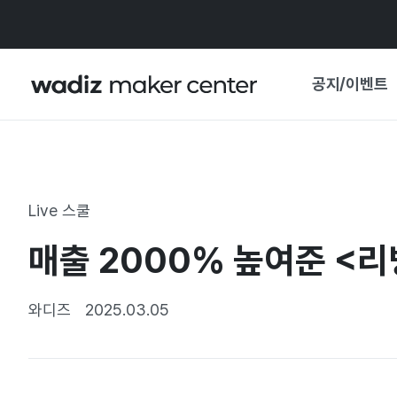
공지/이벤트
공지사항
와디즈
기획전·혜택
Live 스쿨
보도자료
마이 와디즈
매출 2000% 높여준 <리
기획전 캘린더
중요 업데이트
신뢰센터
와디즈
2025.03.05
지원사업