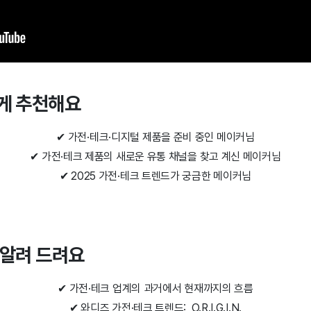
에게 추천해요
✔ 가전
·테크·디지털 제품을 준비 중인 메이커님
✔
가전
·테크 제품의 새로운 유통 채널을 찾고 계신 메이커님
✔
2025
가전
·테크
트렌드가 궁금한 메이커님
을 알려 드려요
✔
가전
·테크 업계의 과거에서 현재까지의 흐름
✔ 와디즈
가전
·테크 트렌드: O.R.I.G.I.N.