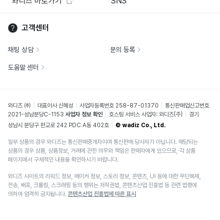
와디즈 바로가기
SNS
고객센터
채팅 상담
문의 등록
도움말 센터
와디즈 ㈜
대표이사 신혜성
사업자등록번호 258-87-01370
통신판매업신고번호
2021-성남분당C-1153
사업자 정보 확인
호스팅 서비스 사업자: 와디즈(주)
경기
성남시 분당구 판교로 242 PDC A동 402호
© wadiz Co., Ltd.
일부 상품의 경우 와디즈는 통신판매중개자이며 통신판매 당사자가 아닙니다. 해당되는
상품의 경우 상품, 상품정보, 거래에 관한 의무와 책임은 판매자에게 있으므로, 각 상품
페이지에서 구체적인 내용을 확인하시기 바랍니다.
와디즈 사이트의 리워드 정보, 메이커 정보, 스토리 정보, 콘텐츠, UI 등에 대한 무단복제,
전송, 배포, 크롤링, 스크래핑 등의 행위는 저작권법, 콘텐츠산업 진흥법 등 관련 법령에
의하여 엄격히 금지됩니다.
콘텐츠산업 진흥법에 따른 표시