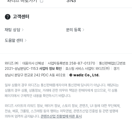
와디즈 바로가기
SNS
고객센터
채팅 상담
문의 등록
도움말 센터
와디즈 ㈜
대표이사 신혜성
사업자등록번호 258-87-01370
통신판매업신고번호
2021-성남분당C-1153
사업자 정보 확인
호스팅 서비스 사업자: 와디즈(주)
경기
성남시 분당구 판교로 242 PDC A동 402호
© wadiz Co., Ltd.
일부 상품의 경우 와디즈는 통신판매중개자이며 통신판매 당사자가 아닙니다. 해당되는
상품의 경우 상품, 상품정보, 거래에 관한 의무와 책임은 판매자에게 있으므로, 각 상품
페이지에서 구체적인 내용을 확인하시기 바랍니다.
와디즈 사이트의 리워드 정보, 메이커 정보, 스토리 정보, 콘텐츠, UI 등에 대한 무단복제,
전송, 배포, 크롤링, 스크래핑 등의 행위는 저작권법, 콘텐츠산업 진흥법 등 관련 법령에
의하여 엄격히 금지됩니다.
콘텐츠산업 진흥법에 따른 표시