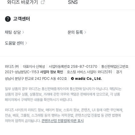
와디즈 바로가기
SNS
고객센터
채팅 상담
문의 등록
도움말 센터
와디즈 ㈜
대표이사 신혜성
사업자등록번호 258-87-01370
통신판매업신고번호
2021-성남분당C-1153
사업자 정보 확인
호스팅 서비스 사업자: 와디즈(주)
경기
성남시 분당구 판교로 242 PDC A동 402호
© wadiz Co., Ltd.
일부 상품의 경우 와디즈는 통신판매중개자이며 통신판매 당사자가 아닙니다. 해당되는
상품의 경우 상품, 상품정보, 거래에 관한 의무와 책임은 판매자에게 있으므로, 각 상품
페이지에서 구체적인 내용을 확인하시기 바랍니다.
와디즈 사이트의 리워드 정보, 메이커 정보, 스토리 정보, 콘텐츠, UI 등에 대한 무단복제,
전송, 배포, 크롤링, 스크래핑 등의 행위는 저작권법, 콘텐츠산업 진흥법 등 관련 법령에
의하여 엄격히 금지됩니다.
콘텐츠산업 진흥법에 따른 표시