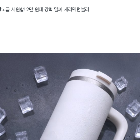
장고급 시원함! 2만 원대 강력 밀폐 세라믹텀블러