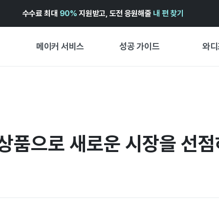
수수료 최대
90%
지원받고, 도전 응원해줄
내 편 찾기
메이커 서비스
성공 가이드
와디
메이커 지원 서비스
펀딩 성공 가이드
첫 시작
와디즈 광고센터 ↗︎
서비스 가이드
유형별 
경험형
도움말센터 ↗︎
와디즈 스쿨
신상품으로 새로운 시장을 선점
창작형
와디즈 어워즈 ↗︎
성공 스토리
비즈니스
FOR GLOBAL MAKER
펀딩 인
ENGLISH GUIDE
中文指南
한국어 가이드