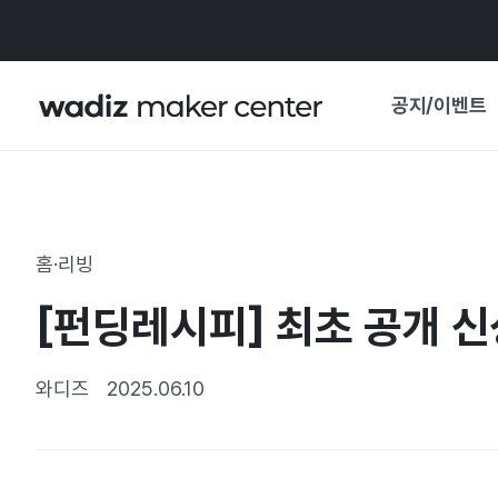
공지/이벤트
공지사항
와디즈
기획전·혜택
홈·리빙
보도자료
마이 와디즈
[펀딩레시피] 최초 공개 
기획전 캘린더
중요 업데이트
신뢰센터
와디즈
2025.06.10
지원사업