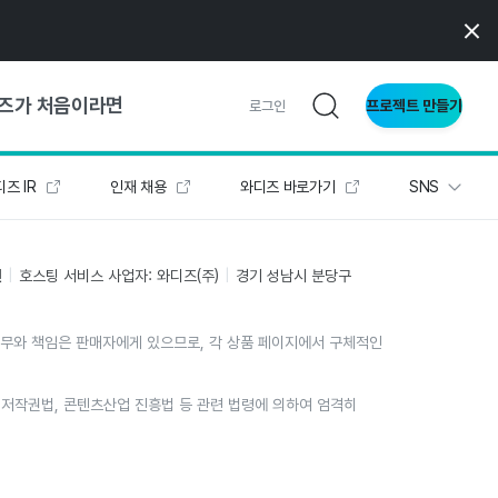
즈가 처음이라면
프로젝트 만들기
로그인
즈 IR
인재 채용
와디즈 바로가기
SNS
 가이드
가이드
인
호스팅 서비스 사업자: 와디즈(주)
경기 성남시 분당구
의무와 책임은 판매자에게 있으므로, 각 상품 페이지에서 구체적인
형
사이트
위는 저작권법, 콘텐츠산업 진흥법 등 관련 법령에 의하여 엄격히