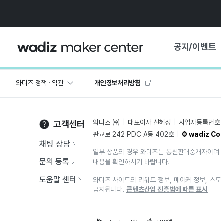
공지/이벤트
와디즈 정책 · 약관
개인정보처리방침
공지사항
와디즈
기획전·혜택
와디즈 ㈜
대표이사 신혜성
사업자등록번호 2
고객센터
보도자료
마이 와디즈
판교로 242 PDC A동 402호
© wadiz Co.
기획전 캘린더
채팅 상담
일부 상품의 경우 와디즈는 통신판매중개자이며 
중요 업데이트
신뢰센터
문의 등록
내용을 확인하시기 바랍니다.
지원사업
도움말 센터
와디즈 사이트의 리워드 정보, 메이커 정보, 스토
금지됩니다.
콘텐츠산업 진흥법에 따른 표시