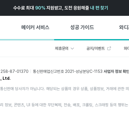
수수료 최대
90%
지원받고, 도전 응원해줄
내 편 찾기
메이커 서비스
성공 가이드
와디
제휴문의
공지/이벤트
와디
메이커 지원 서비스
펀딩 성공 가이드
첫 시작
와디즈 광고센터 ↗︎
서비스 가이드
유형별 
58-87-01370
통신판매업신고번호 2021-성남분당C-1153
사업자 정보 확
경험형
도움말센터 ↗︎
와디즈 스쿨
, Ltd.
창작형
와디즈 어워즈 ↗︎
성공 스토리
통신판매 당사자가 아닙니다. 해당되는 상품의 경우 상품, 상품정보, 거래에 관한 
비즈니스
FOR GLOBAL MAKER
펀딩 인
ENGLISH GUIDE
리 정보, 콘텐츠, UI 등에 대한 무단복제, 전송, 배포, 크롤링, 스크래핑 등의 행
中文指南
한국어 가이드