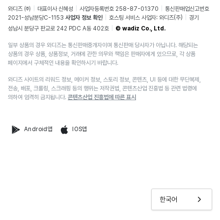
와디즈 ㈜
대표이사 신혜성
사업자등록번호 258-87-01370
통신판매업신고번호
2021-성남분당C-1153
사업자 정보 확인
호스팅 서비스 사업자: 와디즈(주)
경기
성남시 분당구 판교로 242 PDC A동 402호
© wadiz Co., Ltd.
일부 상품의 경우 와디즈는 통신판매중개자이며 통신판매 당사자가 아닙니다. 해당되는
상품의 경우 상품, 상품정보, 거래에 관한 의무와 책임은 판매자에게 있으므로, 각 상품
페이지에서 구체적인 내용을 확인하시기 바랍니다.
와디즈 사이트의 리워드 정보, 메이커 정보, 스토리 정보, 콘텐츠, UI 등에 대한 무단복제,
전송, 배포, 크롤링, 스크래핑 등의 행위는 저작권법, 콘텐츠산업 진흥법 등 관련 법령에
의하여 엄격히 금지됩니다.
콘텐츠산업 진흥법에 따른 표시
Android앱
IOS앱
한국어