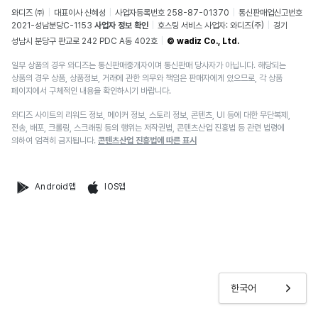
와디즈 ㈜
대표이사 신혜성
사업자등록번호 258-87-01370
통신판매업신고번호
2021-성남분당C-1153
사업자 정보 확인
호스팅 서비스 사업자: 와디즈(주)
경기
성남시 분당구 판교로 242 PDC A동 402호
© wadiz Co., Ltd.
일부 상품의 경우 와디즈는 통신판매중개자이며 통신판매 당사자가 아닙니다. 해당되는
상품의 경우 상품, 상품정보, 거래에 관한 의무와 책임은 판매자에게 있으므로, 각 상품
페이지에서 구체적인 내용을 확인하시기 바랍니다.
와디즈 사이트의 리워드 정보, 메이커 정보, 스토리 정보, 콘텐츠, UI 등에 대한 무단복제,
전송, 배포, 크롤링, 스크래핑 등의 행위는 저작권법, 콘텐츠산업 진흥법 등 관련 법령에
의하여 엄격히 금지됩니다.
콘텐츠산업 진흥법에 따른 표시
Android앱
IOS앱
한국어