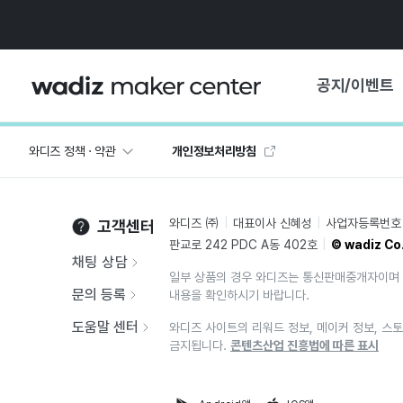
공지/이벤트
와디즈 정책 · 약관
개인정보처리방침
공지사항
와디즈
기획전·혜택
와디즈 ㈜
대표이사 신혜성
사업자등록번호 2
고객센터
보도자료
마이 와디즈
판교로 242 PDC A동 402호
© wadiz Co.
기획전 캘린더
채팅 상담
일부 상품의 경우 와디즈는 통신판매중개자이며 
중요 업데이트
신뢰센터
문의 등록
내용을 확인하시기 바랍니다.
지원사업
도움말 센터
와디즈 사이트의 리워드 정보, 메이커 정보, 스토
금지됩니다.
콘텐츠산업 진흥법에 따른 표시