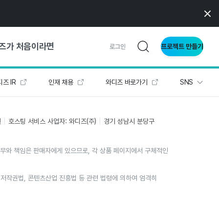
즈가 처음이라면
프로젝트 만들기
로그인
즈 IR
인재 채용
와디즈 바로가기
SNS
 가이드
가이드
인
호스팅 서비스 사업자: 와디즈(주)
경기 성남시 분당구
의무와 책임은 판매자에게 있으므로, 각 상품 페이지에서 구체적인
형
사이트
위는 저작권법, 콘텐츠산업 진흥법 등 관련 법령에 의하여 엄격히