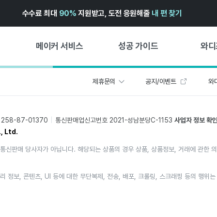
수수료 최대
90%
지원받고, 도전 응원해줄
내 편 찾기
메이커 서비스
성공 가이드
와디
제휴문의
공지/이벤트
와디
메이커 지원 서비스
펀딩 성공 가이드
첫 시작
와디즈 광고센터 ↗︎
서비스 가이드
유형별 
58-87-01370
통신판매업신고번호 2021-성남분당C-1153
사업자 정보 확
경험형
도움말센터 ↗︎
와디즈 스쿨
, Ltd.
창작형
와디즈 어워즈 ↗︎
성공 스토리
통신판매 당사자가 아닙니다. 해당되는 상품의 경우 상품, 상품정보, 거래에 관한 
비즈니스
FOR GLOBAL MAKER
펀딩 인
ENGLISH GUIDE
리 정보, 콘텐츠, UI 등에 대한 무단복제, 전송, 배포, 크롤링, 스크래핑 등의 행
中文指南
한국어 가이드