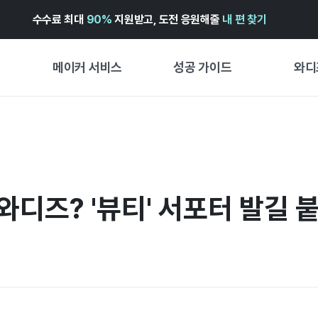
수수료 최대
90%
지원받고, 도전 응원해줄
내 편 찾기
메이커 서비스
성공 가이드
와디
메이커 지원 서비스
펀딩 성공 가이드
첫 시작
와디즈 광고센터 ↗︎
서비스 가이드
유형별 
경험형
도움말센터 ↗︎
와디즈 스쿨
와디즈? '뷰티' 서포터 발길 
창작형
와디즈 어워즈 ↗︎
성공 스토리
비즈니스
FOR GLOBAL MAKER
펀딩 인
ENGLISH GUIDE
中文指南
한국어 가이드