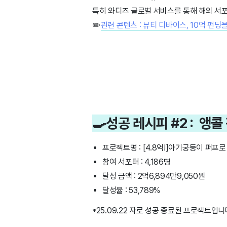
특히 와디즈 글로벌 서비스를 통해 해외 서포
✏️
관련 콘텐츠 : 뷰티 디바이스, 10억 펀딩
🍳성공 레시피 #2 : 앵
프로젝트명 : [4.8억!]아기궁둥이 퍼프로
참여 서포터 : 4,186명
달성 금액 : 2억6,894만9,050원
달성율 : 53,789%
*25.09.22 자로 성공 종료된 프로젝트입니