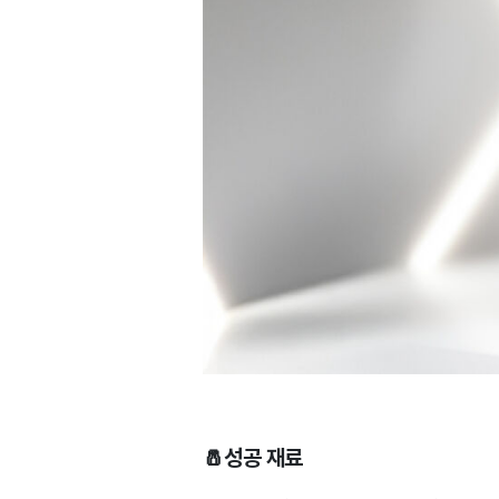
🧂성공 재료