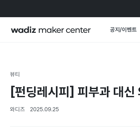
공지/이벤트
공지사항
와디즈
기획전·혜택
뷰티
보도자료
마이 와디즈
[펀딩레시피] 피부과 대신 
기획전 캘린더
중요 업데이트
신뢰센터
와디즈
2025.09.25
지원사업